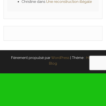
Christine
dans
Une reconstruction illégale
Fièrement propulsé par
WordPress
|
Thème :
Head
Blog