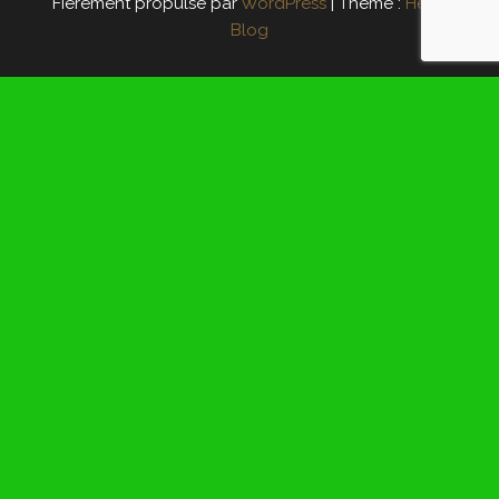
Fièrement propulsé par
WordPress
|
Thème :
Head
Blog