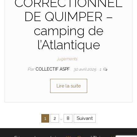
CORRECTIONNEL
DE QUIMPER –
camping de
l’Atlantique
jugements
Par
COLLECTIF ASPF
30 avril 2025
1
Lire la suite
Pagination des publications
1
2
…
8
Suivant