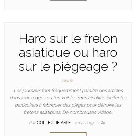
Haro sur le frelon
asiatique ou haro
sur le piégeage ?
Faune
Les journaux font fréquemment paraître des articles
dans leurs pages où l’on voit les municipalités inciter les
particuliers à fabriquer des pièges pour détruire les
frelons asiatiques. De nombreuses vidéos…
Par
COLLECTIF ASPF
4 mai 2019
1