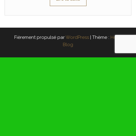
Fièrement propulsé par
WordPress
|
Thème :
Head
Blog