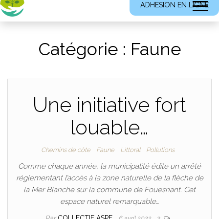
ADHESION EN LIGNE
Catégorie :
Faune
Une initiative fort
louable…
Chemins de côte
Faune
Littoral
Pollutions
Comme chaque année, la municipalité édite un arrêté
réglementant l’accès à la zone naturelle de la flèche de
la Mer Blanche sur la commune de Fouesnant. Cet
espace naturel remarquable…
Par
COLLECTIF ASPF
6 avril 2022
3