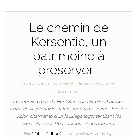
Le chemin de
Kersentic, un
patrimoine à
préserver !
Chemins ruraux
Non classé
Tribunal administratif
Urbanisme
Le chemin creux de Hent Kersentic Étroite chaussée
entre deux splendides talus arborés d’essences locales.
Vision charmante d’un feuillage léger tamisant les
rayons du soleil. Des couleurs et des lumières…
Par
COLLECTIF ASPF
10 octobre 2021
12