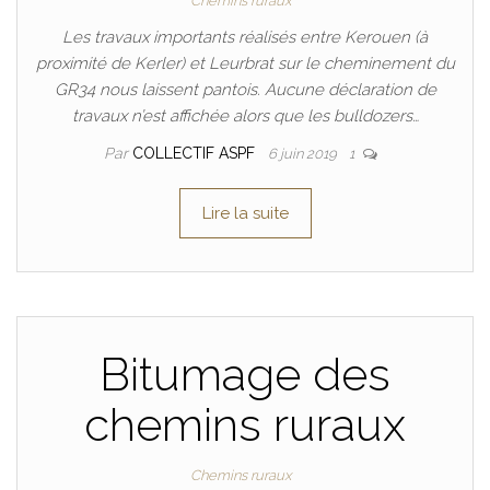
Chemins ruraux
Les travaux importants réalisés entre Kerouen (à
proximité de Kerler) et Leurbrat sur le cheminement du
GR34 nous laissent pantois. Aucune déclaration de
travaux n’est affichée alors que les bulldozers…
Par
COLLECTIF ASPF
6 juin 2019
1
Lire la suite
Bitumage des
chemins ruraux
Chemins ruraux