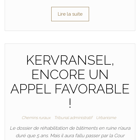
Lire la suite
KERVRANSEL,
ENCORE UN
APPEL FAVORABLE
!
Chemins ruraux
Tribunal administratif
Urbanisme
Le dossier de réhabilitation de bâtiments en ruine n’aura
duré que 5 ans. Mais il aura fallu passer par la Cour