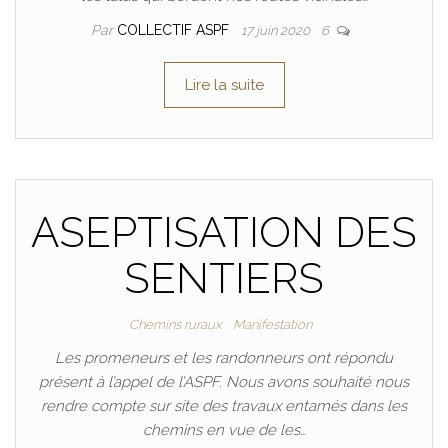
Par
COLLECTIF ASPF
17 juin 2020
6
Lire la suite
ASEPTISATION DES
SENTIERS
Chemins ruraux
Manifestation
Les promeneurs et les randonneurs ont répondu
présent à l’appel de l’ASPF. Nous avons souhaité nous
rendre compte sur site des travaux entamés dans les
chemins en vue de les…