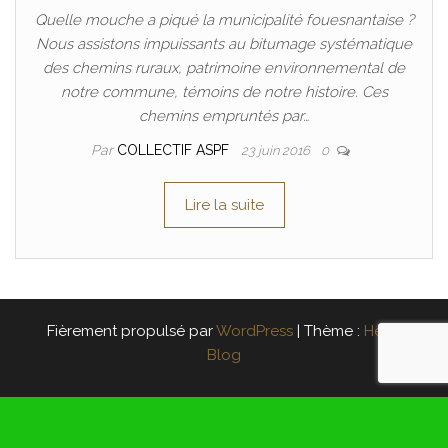
Quelle mouche a piqué la municipalité fouesnantaise ?
Nous assistons impuissants au bitumage systématique
des chemins ruraux, patrimoine environnemental de
notre commune, témoins de notre histoire. Ces
chemins empruntés par…
Par
COLLECTIF ASPF
23 juin 2016
0
Lire la suite
Fièrement propulsé par
WordPress
|
Thème :
Head
Blog