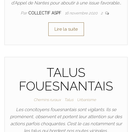
d’Appel de Nantes pour aboutir à une issue favorable…
Par
COLLECTIF ASPF
16 novembre 2020
2
Lire la suite
TALUS
FOUESNANTAIS
Chemins ruraux
Talus
Urbanisme
Les concitoyens fouesnantais sont vigilants. Ils se
promènent, observent et portent leur attention sur des
actions parfois choquantes. C’est le cas notamment sur
les talus qui bordent nos routes vicinales…