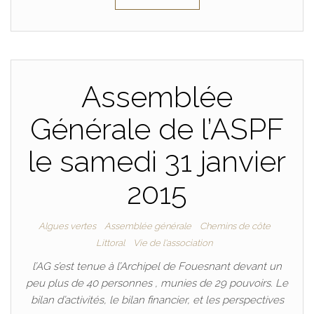
Assemblée
Générale de l’ASPF
le samedi 31 janvier
2015
Algues vertes
Assemblée générale
Chemins de côte
Littoral
Vie de l'association
l’AG s’est tenue à l’Archipel de Fouesnant devant un
peu plus de 40 personnes , munies de 29 pouvoirs. Le
bilan d’activités, le bilan financier, et les perspectives