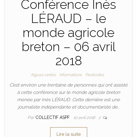
Conférence Inès
LÉRAUD – le
monde agricole
breton – 06 avril
2018
Algues vertes
Informations
Pesticides
C’est environ une trentaine de personnes qui ont assisté
à cette conférence sur le monde agricole breton
menée par Inès LÉRAUD. Cette dernière est une
journaliste indépendante et documentariste de…
Par
COLLECTIF ASPF
10 avril 2018
2
Lire la suite