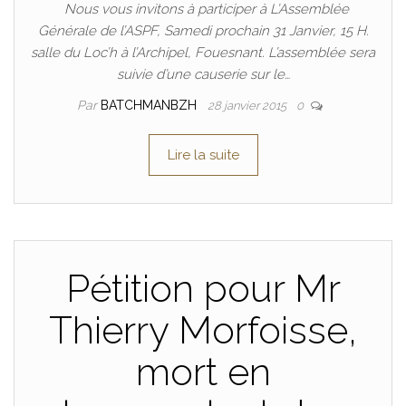
Nous vous invitons à participer à L’Assemblée
Générale de l’ASPF, Samedi prochain 31 Janvier, 15 H.
salle du Loc’h à l’Archipel, Fouesnant. L’assemblée sera
suivie d’une causerie sur le…
Par
BATCHMANBZH
28 janvier 2015
0
Lire la suite
Pétition pour Mr
Thierry Morfoisse,
mort en