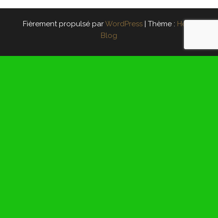
Fièrement propulsé par
WordPress
|
Thème :
Head
Blog