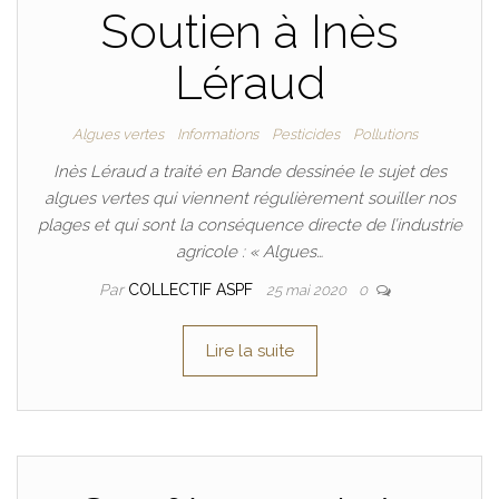
Soutien à Inès
Léraud
Algues vertes
Informations
Pesticides
Pollutions
Inès Léraud a traité en Bande dessinée le sujet des
algues vertes qui viennent régulièrement souiller nos
plages et qui sont la conséquence directe de l’industrie
agricole : « Algues…
Par
COLLECTIF ASPF
25 mai 2020
0
Lire la suite