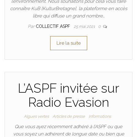
l’environnement. Nous souhaitons pour cela vous faire
connaître KuB [KulturBretagne], la plateforme en accès
libre qui diffuse un grand nombre…
Par
COLLECTIF ASPF
25 mai 2021
0
Lire la suite
L’ASPF invitée sur
Radio Evasion
Algues vertes
Articles de presse
Informations
Que vous ayez récemment adhéré à l’ASPF ou que
vous soyez un adhérent de longue date ou bien que