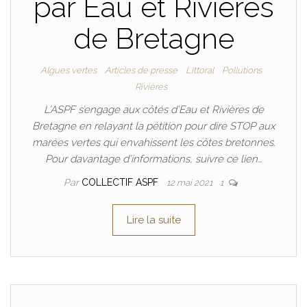
par Eau et Rivières
de Bretagne
Algues vertes
Articles de presse
Littoral
Pollutions
Rivières
L’ASPF s’engage aux côtés d’Eau et Rivières de
Bretagne en relayant la pétition pour dire STOP aux
marées vertes qui envahissent les côtes bretonnes.
Pour davantage d’informations, suivre ce lien…
Par
COLLECTIF ASPF
12 mai 2021
1
Lire la suite