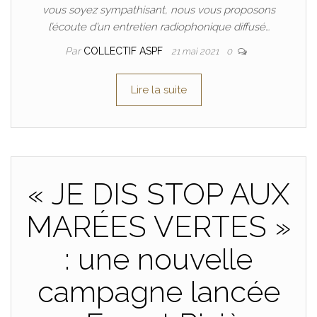
vous soyez sympathisant, nous vous proposons
l’écoute d’un entretien radiophonique diffusé…
Par
COLLECTIF ASPF
21 mai 2021
0
Lire la suite
« JE DIS STOP AUX
MARÉES VERTES »
: une nouvelle
campagne lancée