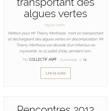
transportant des
algues vertes
Algues vertes
Pétition pour Mr Thierry Morfoisse, mort en transportant
et déchargeant des algues vertes en décomposition. Mr
Thierry Morfoisse est décédé d’un infarctus du
myocarde, le 22 juillet 2009, pendant son…
Par
COLLECTIF ASPF
23 juin 2014
0
Lire la suite
Rencontres 2012