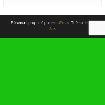
Fièrement propulsé par
WordPress
|
Thème :
Head
Blog