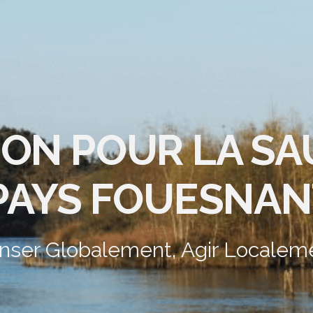
ION POUR LA S
PAYS FOUESNAN
nser Globalement, Agir Localem