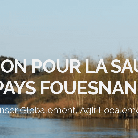
ION POUR LA S
PAYS FOUESNAN
nser Globalement, Agir Localem