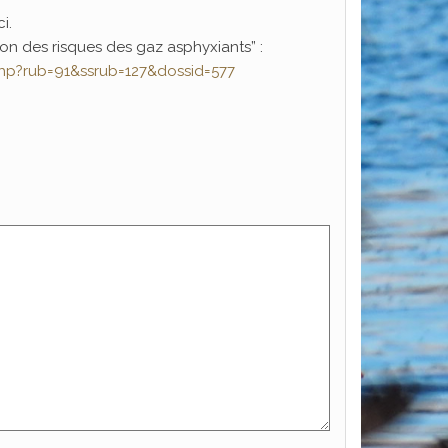
i.
tion des risques des gaz asphyxiants” :
.php?rub=91&ssrub=127&dossid=577