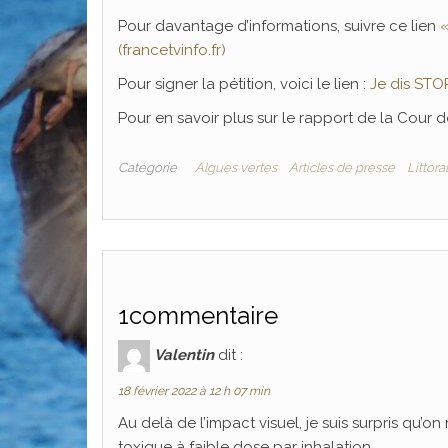
Pour davantage d’informations, suivre ce lien
«
(francetvinfo.fr)
Pour signer la pétition, voici le lien :
Je dis STOP
Pour en savoir plus sur le rapport de la Cour
Catégorie
Algues vertes
Articles de presse
Littoral
1commentaire
Valentin
dit :
18 février 2022 à 12 h 07 min
Au delà de l’impact visuel, je suis surpris qu’o
toxique à faible dose par inhalation.