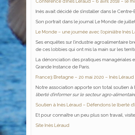
Conférence d’Inès Léraud – 6 avril 2018 – le 
Inès avait décidé de s’installer dans le Centre-
Son portrait dans le journal Le Monde de juillet 
Le Monde – une journée avec l’opiniâtre Inès 
Ses enquêtes sur l’industrie agroalimentaire b
de ces lobbies qui ont mis la main sur les terr
La dénonciation des pratiques managériales et
Grande Instance de Paris.
France3 Bretagne – 20 mai 2020 – Inès Léraud 
Notre association apporte son total soutien à I
liberté d’informer sur le secteur agro-alimentair
Soutien à Inès Léraud – Défendons le lberté d’
Et pour connaître un peu plus son travail, visite
Site Inès Léraud