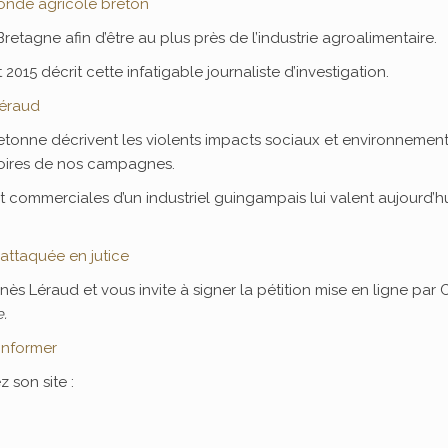
monde agricole breton
Bretagne afin d’être au plus près de l’industrie agroalimentaire.
2015 décrit cette infatigable journaliste d’investigation.
Léraud
retonne décrivent les violents impacts sociaux et environnemen
itoires de nos campagnes.
 commerciales d’un industriel guingampais lui valent aujourd’h
attaquée en jutice
nès Léraud et vous invite à signer la pétition mise en ligne par C
e.
informer
z son site :