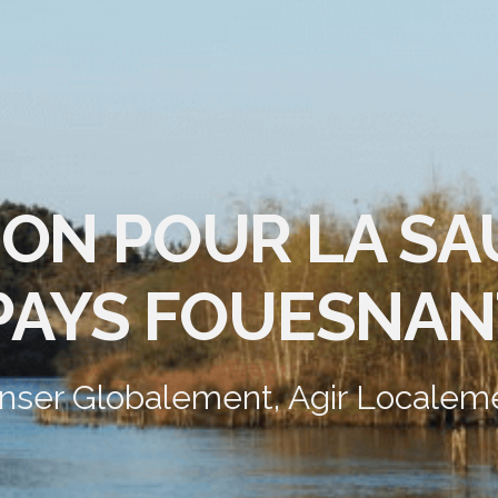
ION POUR LA S
PAYS FOUESNAN
nser Globalement, Agir Localem