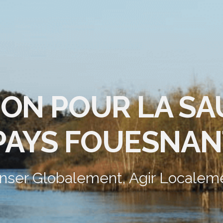
ION POUR LA S
PAYS FOUESNAN
nser Globalement, Agir Localem