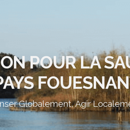
ION POUR LA S
PAYS FOUESNAN
nser Globalement, Agir Localem