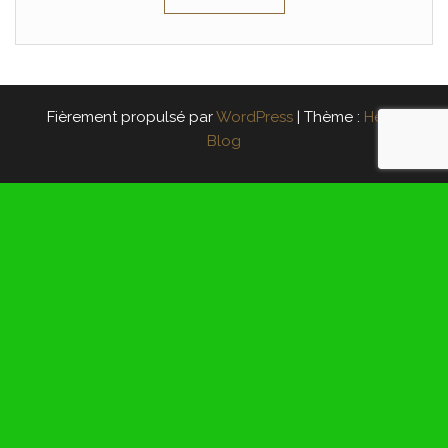
Fièrement propulsé par
WordPress
|
Thème :
Head
Blog