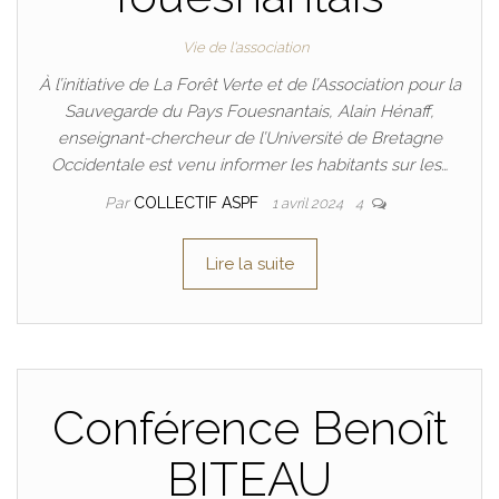
Vie de l'association
À l’initiative de La Forêt Verte et de l’Association pour la
Sauvegarde du Pays Fouesnantais, Alain Hénaff,
enseignant-chercheur de l’Université de Bretagne
Occidentale est venu informer les habitants sur les…
Par
COLLECTIF ASPF
1 avril 2024
4
Lire la suite
Conférence Benoît
BITEAU