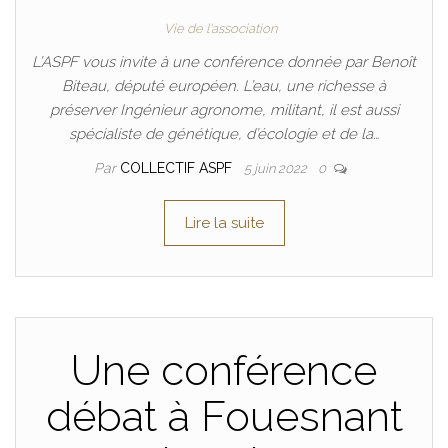
Vie de l'association
L’ASPF vous invite à une conférence donnée par Benoît
Biteau, député européen. L’eau, une richesse à
préserver Ingénieur agronome, militant, il est aussi
spécialiste de génétique, d’écologie et de la…
Par
COLLECTIF ASPF
5 juin 2022
0
Lire la suite
Une conférence
débat à Fouesnant