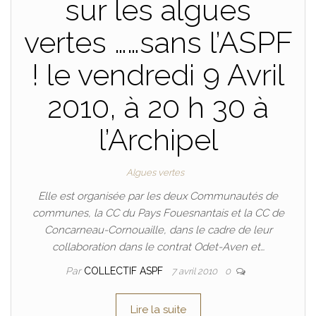
sur les algues
vertes ……sans l’ASPF
! le vendredi 9 Avril
2010, à 20 h 30 à
l’Archipel
Algues vertes
Elle est organisée par les deux Communautés de
communes, la CC du Pays Fouesnantais et la CC de
Concarneau-Cornouaille, dans le cadre de leur
collaboration dans le contrat Odet-Aven et…
Par
COLLECTIF ASPF
7 avril 2010
0
Lire la suite