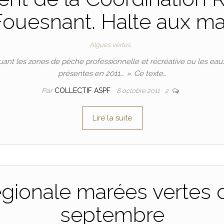
ouesnant. Halte aux ma
Algues vertes
luant les zones de pêche professionnelle et récréative ou les eau
présentes en 2011…. ». Ce texte…
Par
COLLECTIF ASPF
8 octobre 2011
2
Lire la suite
égionale marées vertes
septembre