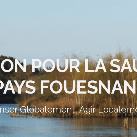
ION POUR LA S
PAYS FOUESNAN
nser Globalement, Agir Localem