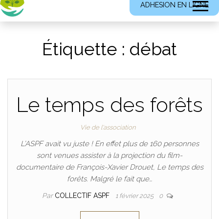
ADHESION EN LIGNE
Étiquette :
débat
Le temps des forêts
Vie de l'association
L’ASPF avait vu juste ! En effet plus de 160 personnes
sont venues assister à la projection du film-
documentaire de François-Xavier Drouet, Le temps des
forêts. Malgré le fait que…
Par
COLLECTIF ASPF
1 février 2025
0