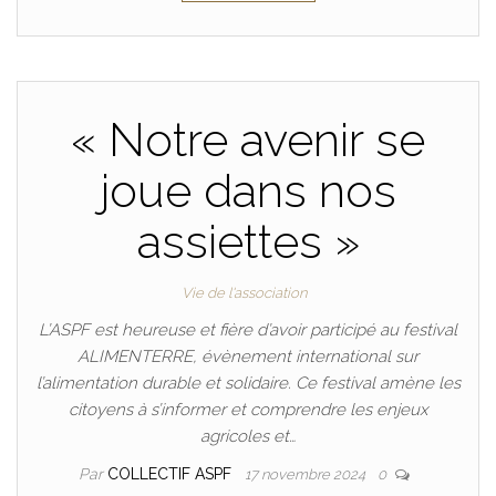
« Notre avenir se
joue dans nos
assiettes »
Vie de l'association
L’ASPF est heureuse et fière d’avoir participé au festival
ALIMENTERRE, évènement international sur
l’alimentation durable et solidaire. Ce festival amène les
citoyens à s’informer et comprendre les enjeux
agricoles et…
Par
COLLECTIF ASPF
17 novembre 2024
0