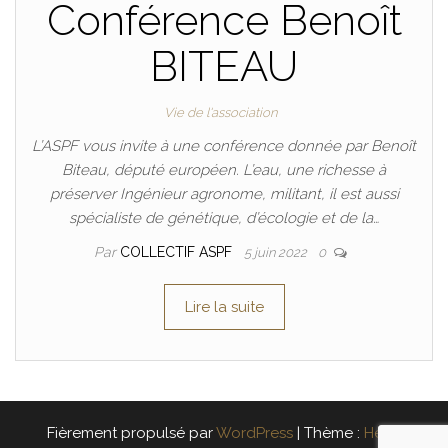
Conférence Benoît
BITEAU
Vie de l'association
L’ASPF vous invite à une conférence donnée par Benoît
Biteau, député européen. L’eau, une richesse à
préserver Ingénieur agronome, militant, il est aussi
spécialiste de génétique, d’écologie et de la…
Par
COLLECTIF ASPF
5 juin 2022
0
Lire la suite
Fièrement propulsé par
WordPress
|
Thème :
Head