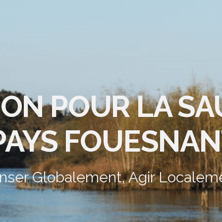
ION POUR LA S
PAYS FOUESNAN
nser Globalement, Agir Localem