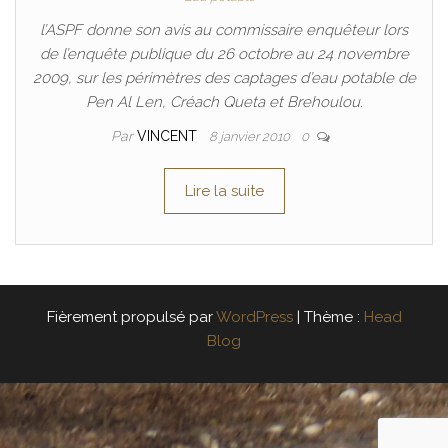
l’ASPF donne son avis au commissaire enquêteur lors
de l’enquête publique du 26 octobre au 24 novembre
2009, sur les périmètres des captages d’eau potable de
Pen Al Len, Créach Queta et Brehoulou.
Par
VINCENT
8 janvier 2010
0
Lire la suite
Fièrement propulsé par
WordPress
|
Thème :
Head
Blog