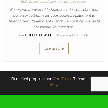
Bulletins de l'association
Vie de l'association
Beaucoup trouveront le bulletin ci-dessous dans leur
boîte aux lettres, mais vous pouvez également le
télécharger : bulletin ASPF 2012. Le Point de vue de la
Présidente Tout est bon…
Par
COLLECTIF ASPF
28 octobre 2012
0
Lire la suite
Fièrement propulsé par
WordPress
|
Thème :
Head
Blog