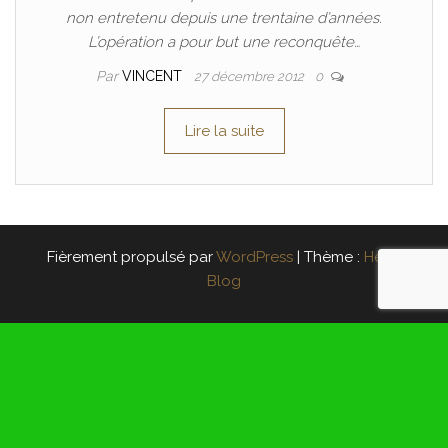
non entretenu depuis une trentaine d’années.
L’opération a pour but une reconquête…
Par
VINCENT
27 décembre 2012
0
Lire la suite
Fièrement propulsé par
WordPress
|
Thème :
Head
Blog