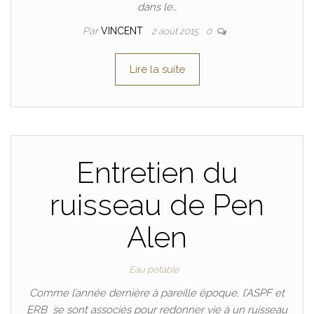
dans le…
Par
VINCENT
2 août 2015
0
Lire la suite
Entretien du
ruisseau de Pen
Alen
Eau potable
Comme l’année dernière à pareille époque, l’ASPF et
ERB se sont associés pour redonner vie à un ruisseau