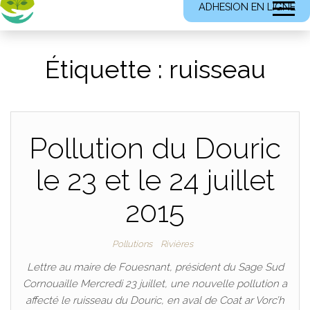
ADHESION EN LIGNE
Étiquette :
ruisseau
Pollution du Douric
le 23 et le 24 juillet
2015
Pollutions
Rivières
Lettre au maire de Fouesnant, président du Sage Sud
Cornouaille Mercredi 23 juillet, une nouvelle pollution a
affecté le ruisseau du Douric, en aval de Coat ar Vorc’h