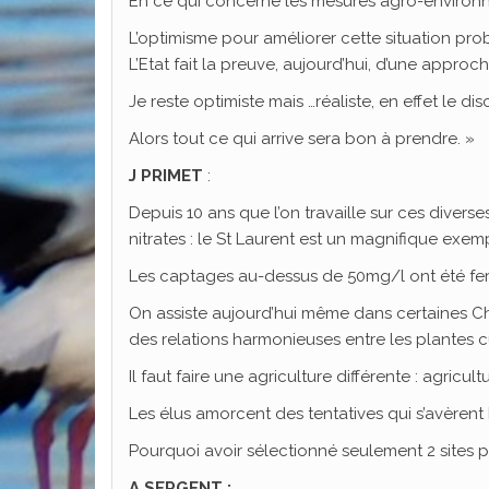
En ce qui concerne les mesures agro-environne
L’optimisme pour améliorer cette situation prob
L’Etat fait la preuve, aujourd’hui, d’une appr
Je reste optimiste mais …réaliste, en effet le 
Alors tout ce qui arrive sera bon à prendre. »
J PRIMET
:
Depuis 10 ans que l’on travaille sur ces divers
nitrates : le St Laurent est un magnifique exe
Les captages au-dessus de 50mg/l ont été fermé
On assiste aujourd’hui même dans certaines Ch
des relations harmonieuses entre les plantes cul
Il faut faire une agriculture différente : agric
Les élus amorcent des tentatives qui s’avèrent hé
Pourquoi avoir sélectionné seulement 2 sites p
A SERGENT :