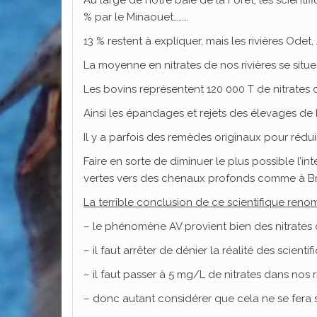
% par le Minaouet………
13 % restent à expliquer, mais les rivières Ode
La moyenne en nitrates de nos rivières se situ
Les bovins représentent 120 000 T de nitrates da
Ainsi les épandages et rejets des élevages de 
Il y a parfois des remèdes originaux pour réduir
Faire en sorte de diminuer le plus possible l’in
vertes vers des chenaux profonds comme à Brest
La terrible conclusion de ce scientifique reno
– le phénomène AV provient bien des nitrates de
– il faut arrêter de dénier la réalité des scientif
– il faut passer à 5 mg/L de nitrates dans nos r
– donc autant considérer que cela ne se fera