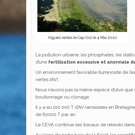
Algues vertes le Cap Coz le 4 Mai 2010
La pollution urbaine, les phosphates, les statio
d’une
fertilisation excessive et anormale de
Un environnement favorable (luminosité de l’ea
vertes (AV).
Nous n’avons pas la même espèce d’ulve que da
boutonnage ou clonage.
Il y a eu 100 000 T d’AV ramassées en Bretagne
de 60000 T par an.
Le CEVA continue ses travaux de relevés dans
Au large de notre baie de la Foret, les scientifi