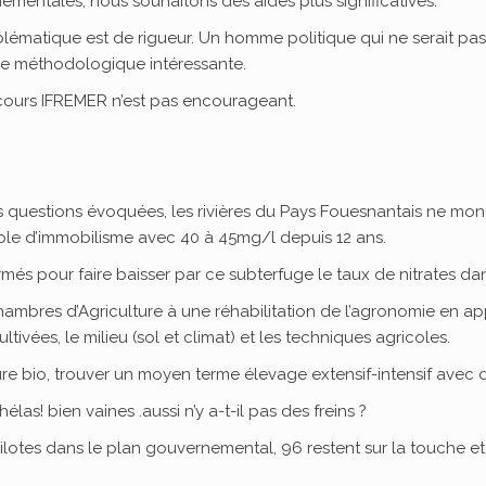
mentales, nous souhaitons des aides plus significatives.
lématique est de rigueur. Un homme politique qui ne serait pas o
oche méthodologique intéressante.
discours IFREMER n’est pas encourageant.
es questions évoquées, les rivières du Pays Fouesnantais ne mont
mple d’immobilisme avec 40 à 45mg/l depuis 12 ans.
s pour faire baisser par ce subterfuge le taux de nitrates dan
ambres d’Agriculture à une réhabilitation de l’agronomie en ap
tivées, le milieu (sol et climat) et les techniques agricoles.
ulture bio, trouver un moyen terme élevage extensif-intensif avec 
las! bien vaines .aussi n’y a-t-il pas des freins ?
ilotes dans le plan gouvernemental, 96 restent sur la touche e