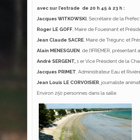
avec sur l’estrade de 20 h 45 à 23 h :
Jacques WITKOWSKI
, Secrétaire de la Préfec
Roger LE GOFF
, Maire de Fouesnant et Présid
Jean Claude SACRE
, Maire de Trégunc et Pré
Alain MENESGUEN
, de l’IFREMER, présentant
André SERGENT,
1 er Vice Président de la Cha
Jacques PRIMET
, Administrateur Eau et Riviè
Jean Louis LE CORVOISIER
, journaliste anima
Environ 250 personnes dans la salle.