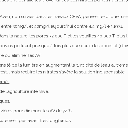
t, Aven, non suivies dans les travaux CEVA, peuvent expliquer un
e entre 30mg/l et 40mg/l aujourd’hui contre 4.4 mg/l en 1971.
ns la nature, les porcs 72 000 T et les volailles 40 000 T, plus 
bovins polluent presque 2 fois plus que ceux des porcs et 3 fo
e ou éliminer les AV :
tensité de la lumière en augmentant la turbidité de l’eau autreme
……mais réduire les nitrates s’avère la solution indispensable.
mmé :
 l’agriculture intensive.
iques.
ivières pour diminuer les AV de 72 %.
 surement pas avant très longtemps.