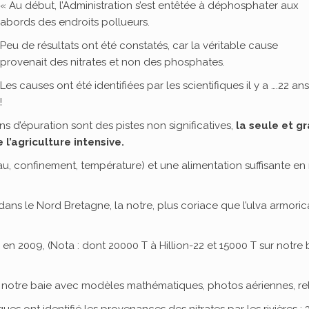
« Au début, l’Administration s’est entêtée à déphosphater aux
abords des endroits pollueurs.
Peu de résultats ont été constatés, car la véritable cause
provenait des nitrates et non des phosphates.
Les causes ont été identifiées par les scientifiques il y a ….22 ans
!
ns d’épuration sont des pistes non significatives,
la seule et g
 l’agriculture intensive.
u, confinement, température) et une alimentation suffisante en n
ns le Nord Bretagne, la notre, plus coriace que l’ulva armoric
 en 2009, (Nota : dont 20000 T à Hillion-22 et 15000 T sur notre
 notre baie avec modèles mathématiques, photos aériennes, re
ques ont identifié les provenances des nitrates par les rivières :