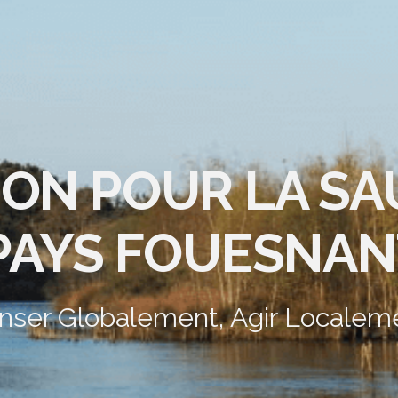
ION POUR LA S
PAYS FOUESNAN
nser Globalement, Agir Localem