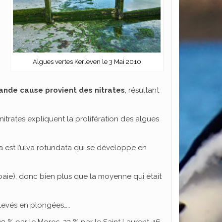
Algues vertes Kerleven le 3 Mai 2010
rande cause provient des nitrates
, résultant
itrates expliquent la prolifération des algues
a est l’ulva rotundata qui se développe en
 baie), donc bien plus que la moyenne qui était
levés en plongées…..
 30 % par le Moros, 23 % par le Saint Laurent, 16