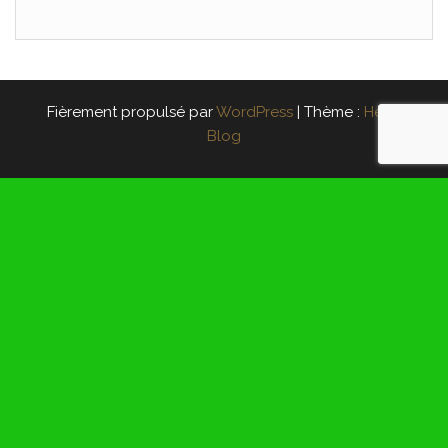
Fièrement propulsé par
WordPress
|
Thème :
Head
Blog