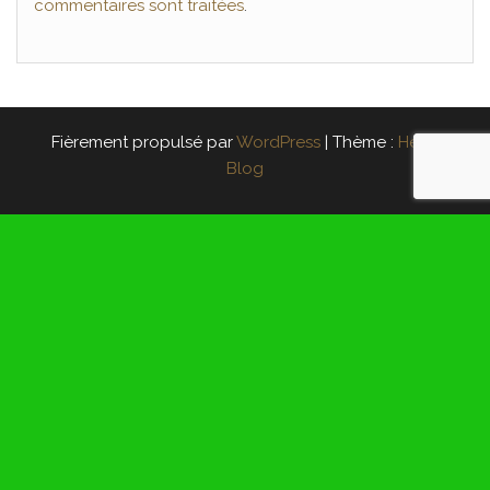
commentaires sont traitées
.
Fièrement propulsé par
WordPress
|
Thème :
Head
Blog