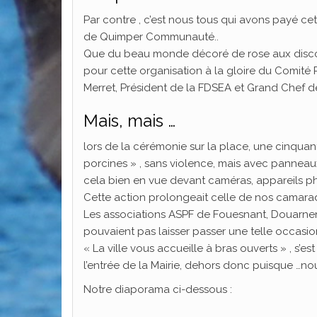
Par contre , c’est nous tous qui avons payé c
de Quimper Communauté..
Que du beau monde décoré de rose aux discour
pour cette organisation à la gloire du Comité 
Merret, Président de la FDSEA et Grand Chef d
Mais, mais …
lors de la cérémonie sur la place, une cinquan
porcines » , sans violence, mais avec panneau
cela bien en vue devant caméras, appareils pho
Cette action prolongeait celle de nos camarad
Les associations ASPF de Fouesnant, Douarnen
pouvaient pas laisser passer une telle occasio
« La ville vous accueille à bras ouverts » , s’
l’entrée de la Mairie, dehors donc puisque …nou
Notre diaporama ci-dessous :