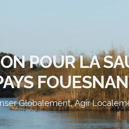
ION POUR LA S
PAYS FOUESNAN
nser Globalement, Agir Localem