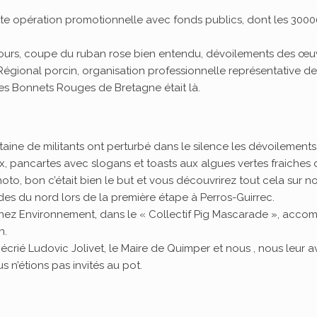
ette opération promotionnelle avec fonds publics, dont les 3000
s, coupe du ruban rose bien entendu, dévoilements des œuvres
Régional porcin, organisation professionnelle représentative d
es Bonnets Rouges de Bretagne était là.
taine de militants ont perturbé dans le silence les dévoilemen
x, pancartes avec slogans et toasts aux algues vertes fraiche
to, bon c’était bien le but et vous découvrirez tout cela sur n
es du nord lors de la première étape à Perros-Guirrec.
ez Environnement, dans le « Collectif Pig Mascarade », accomp
n.
est écrié Ludovic Jolivet, le Maire de Quimper et nous , nous le
s n’étions pas invités au pot.