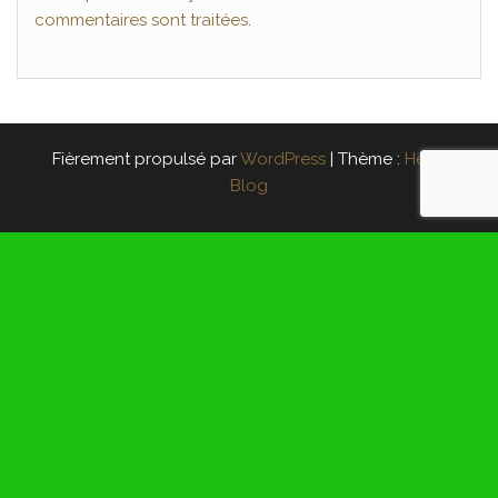
commentaires sont traitées
.
Fièrement propulsé par
WordPress
|
Thème :
Head
Blog