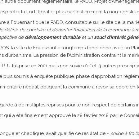
 un autre document réglementaire, le PADD, Projet d’Aménage
especter la Loi Littoral et plus particulièrement la non-construc
pre à Fouesnant que le PADD, consultable sur le site de la mairie
e définir, de conduire et d’orienter l’évolution de la commune à m
spective de
développement durable
et un
souci d’intérêt géné
 POS, la ville de Fouesnant a longtemps fonctionné avec un Pl
ions d’urbanisme. La pression de l’Administration contraint la mai
LU fut prise en 2001 mais non suivie d’effet. 3 autres prescriptio
isé puis soumis à enquête publique, phase d’approbation réglem
mmentaire négatif, obligeant la commune à revoir sa copie en
 garde à de multiples reprises pour le non-respect de certains i
t qui a été finalement approuvé le 28 février 2018 par le Consei
ongue et chaotique, avait qualifié ce résultat de «
solide à 80 %