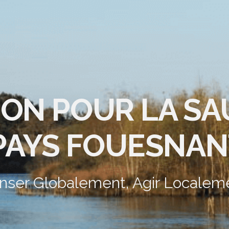
ION POUR LA S
PAYS FOUESNAN
nser Globalement, Agir Localem