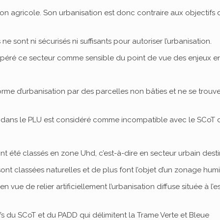
tation agricole. Son urbanisation est donc contraire aux objecti
 ne sont ni sécurisés ni suffisants pour autoriser l’urbanisation.
repéré ce secteur comme sensible du point de vue des enjeux 
orme d’urbanisation par des parcelles non bâties et ne se trouve
dans le PLU est considéré comme incompatible avec le SCoT d
t été classés en zone Uhd, c’est-à-dire en secteur urbain destin
nt classées naturelles et de plus font l’objet d’un zonage hum
vue de relier artificiellement l’urbanisation diffuse située à l’
ifs du SCoT et du PADD qui délimitent la Trame Verte et Bleue