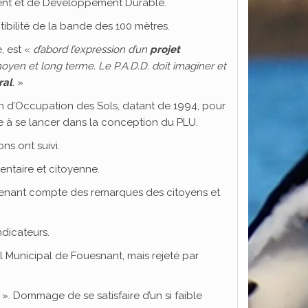
ment et de Développement Durable.
tibilité de la bande des 100 mètres.
, est «
d’abord l’expression d’un
projet
oyen et long terme. Le P.A.D.D. doit imaginer et
ral
.
»
an d’Occupation des Sols, datant de 1994, pour
rie à se lancer dans la conception du PLU.
ns ont suivi.
entaire et citoyenne.
 tenant compte des remarques des citoyens et
ndicateurs.
l Municipal de Fouesnant, mais rejeté par
». Dommage de se satisfaire d’un si faible