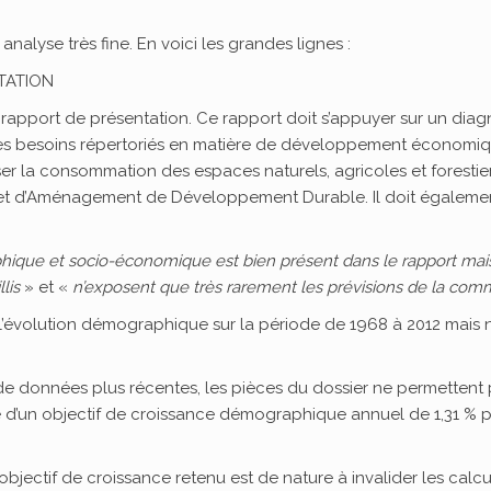
alyse très fine. En voici les grandes lignes :
TATION
 rapport de présentation. Ce rapport doit s’appuyer sur un diag
s besoins répertoriés en matière de développement économiq
er la consommation des espaces naturels, agricoles et forestiers.
et d’Aménagement de Développement Durable. Il doit également
hique et socio-économique est bien présent dans le rapport mais
lis
» et «
n’exposent que très rarement les prévisions de la comm
 l’évolution démographique sur la période de 1968 à 2012 mais n
 de données plus récentes, les pièces du dossier ne permettent p
e d’un objectif de croissance démographique annuel de 1,31 % pe
’objectif de croissance retenu est de nature à invalider les calc