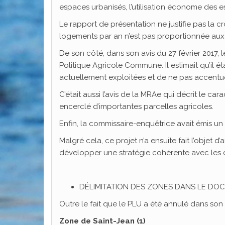
espaces urbanisés, l’utilisation économe des es
Le rapport de présentation ne justifie pas la 
logements par an n’est pas proportionnée aux
De son côté, dans son avis du 27 février 2017, 
Politique Agricole Commune. Il estimait qu’il é
actuellement exploitées et de ne pas accentue
C’était aussi l’avis de la MRAe qui décrit le ca
encerclé d’importantes parcelles agricoles.
Enfin, la commissaire-enquêtrice avait émis un 
Malgré cela, ce projet n’a ensuite fait l’objet
développer une stratégie cohérente avec les d
DÉLIMITATION DES ZONES DANS LE D
Outre le fait que le PLU a été annulé dans son 
Zone de Saint-Jean (1)