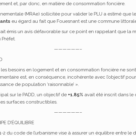
ement et, par donc, en matière de consommation foncière.
onnementale (MRAe) sollicitée pour valider le PLU a estimé que 
tants
eu égard au fait que Fouesnant est une commune littorale
it émis un avis défavorable sur ce point en rappelant que la m
 Préfet.
——————–
D
s besoins en logement et en consommation foncière ne sont pas 
mentaire est, en conséquence, incohérente avec l’objectif pour
sance de population ‘raisonnable’ ».
cipal sur le PADD, un objectif de
+1.85%
avait été inscrit dans l
des surfaces constructibles.
——————–
IPE D’ÉQUILIBRE
 101-2 du code de l’urbanisme vise à assurer un équilibre entre l