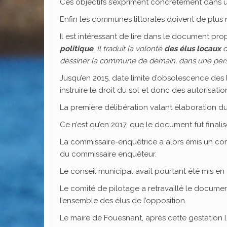
Ces objectifs s’expriment concrètement dans
Enfin les communes littorales doivent de plus r
Il est intéressant de lire dans le document pro
politique
. Il traduit la volonté
des élus locaux
d
dessiner la commune de demain, dans une per
Jusqu’en 2015, date limite d’obsolescence des
instruire le droit du sol et donc des autorisat
La première délibération valant élaboration du P
Ce n’est qu’en 2017, que le document fut final
La commissaire-enquêtrice a alors émis un co
du commissaire enquêteur.
Le conseil municipal avait pourtant été mis en
Le comité de pilotage a retravaillé le documen
l’ensemble des élus de l’opposition.
Le maire de Fouesnant, après cette gestation l