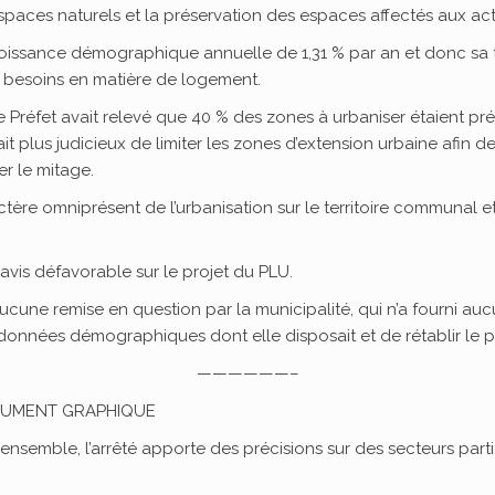
paces naturels et la préservation des espaces affectés aux activ
croissance démographique annuelle de 1,31 % par an et donc sa t
 besoins en matière de logement.
le Préfet avait relevé que 40 % des zones à urbaniser étaient pr
tait plus judicieux de limiter les zones d’extension urbaine afin
r le mitage.
ractère omniprésent de l’urbanisation sur le territoire communal e
avis défavorable sur le projet du PLU.
 d’aucune remise en question par la municipalité, qui n’a fourni
onnées démographiques dont elle disposait et de rétablir le pri
——————–
OCUMENT GRAPHIQUE
ensemble, l’arrêté apporte des précisions sur des secteurs partic