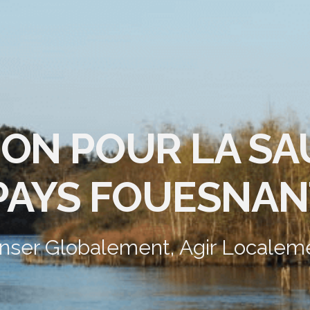
ION POUR LA S
PAYS FOUESNAN
nser Globalement, Agir Localem