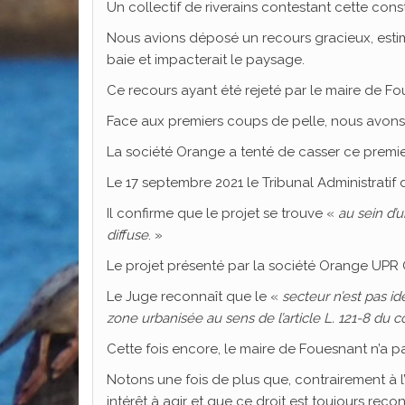
Un collectif de riverains contestant cette constru
Nous avions déposé un recours gracieux, estimant
baie et impacterait le paysage.
Ce recours ayant été rejeté par le maire de Fou
Face aux premiers coups de pelle, nous avons
La société Orange a tenté de casser ce premie
Le 17 septembre 2021 le Tribunal Administratif
Il confirme que le projet se trouve «
au sein d’u
diffuse
. »
Le projet présenté par la société Orange UPR
Le Juge reconnaît que le «
secteur n’est pas i
zone urbanisée au sens de l’article L. 121-8 du 
Cette fois encore, le maire de Fouesnant n’a pas
Notons une fois de plus que, contrairement à 
intérêt à agir et que ce droit est toujours reco