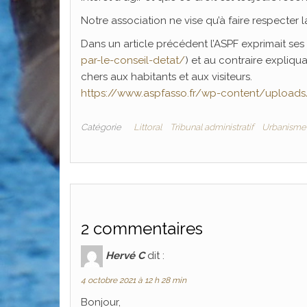
Notre association ne vise qu’à faire respecter la
Dans un article précédent l’ASPF exprimait ses
par-le-conseil-detat/
) et au contraire expliqu
chers aux habitants et aux visiteurs.
https://www.aspfasso.fr/wp-content/upload
Catégorie
Littoral
Tribunal administratif
Urbanisme
2 commentaires
Hervé C
dit :
4 octobre 2021 à 12 h 28 min
Bonjour,