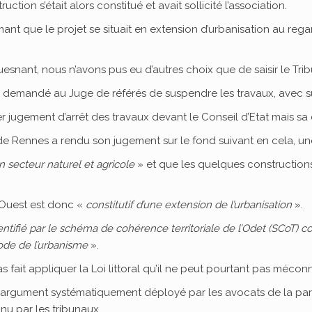
ction s’était alors constitué et avait sollicité l’association.
 que le projet se situait en extension d’urbanisation au regard d
esnant, nous n’avons pus eu d’autres choix que de saisir le Trib
 demandé au Juge de référés de suspendre les travaux, avec s
r jugement d’arrêt des travaux devant le Conseil d’Etat mais s
 de Rennes a rendu son jugement sur le fond suivant en cela, un
n secteur naturel et agricole
» et que les quelques construction
 Ouest est donc «
constitutif d’une extension de l’urbanisation
».
dentifié par le schéma de cohérence territoriale de l’Odet (SCoT
code de l’urbanisme
».
 fait appliquer la Loi littoral qu’il ne peut pourtant pas méconn
l’argument systématiquement déployé par les avocats de la part
nnu par les tribunaux.