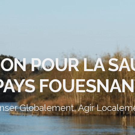
ION POUR LA S
PAYS FOUESNAN
nser Globalement, Agir Localem