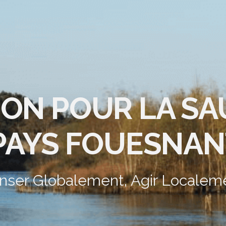
ION POUR LA S
PAYS FOUESNAN
nser Globalement, Agir Localem