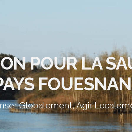
ION POUR LA S
PAYS FOUESNAN
nser Globalement, Agir Localem