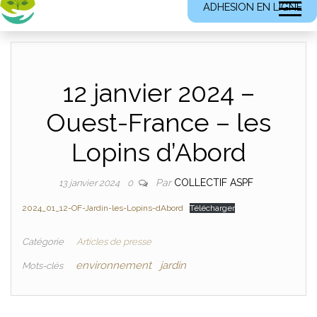
ADHESION EN LIGNE
12 janvier 2024 –
Ouest-France – les
Lopins d’Abord
Par
COLLECTIF ASPF
13 janvier 2024
0
2024_01_12-OF-Jardin-les-Lopins-dAbord
Télécharger
Catégorie
Articles de presse
environnement
jardin
Mots-clés