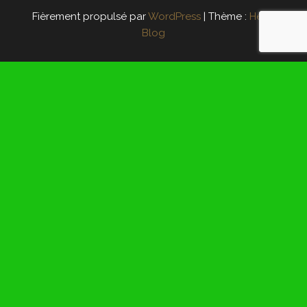
Fièrement propulsé par
WordPress
|
Thème :
Head
Blog