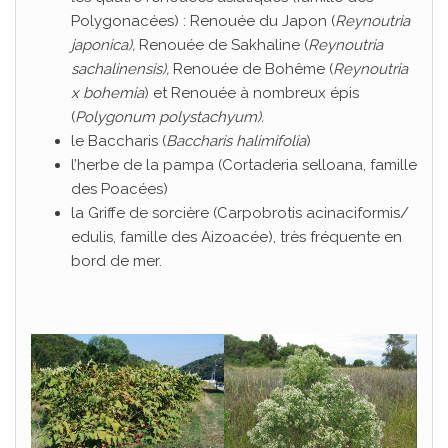
Polygonacées) : Renouée du Japon (
Reynoutria
japonica),
Renouée de Sakhaline (
Reynoutria
sachalinensis),
Renouée de Bohême (
Reynoutria
x bohemia
) et Renouée à nombreux épis
(
Polygonum polystachyum).
le Baccharis (
Baccharis halimifolia
)
l’herbe de la pampa (Cortaderia selloana, famille
des Poacées)
la Griffe de sorcière (Carpobrotis acinaciformis/
edulis, famille des Aizoacée), très fréquente en
bord de mer.