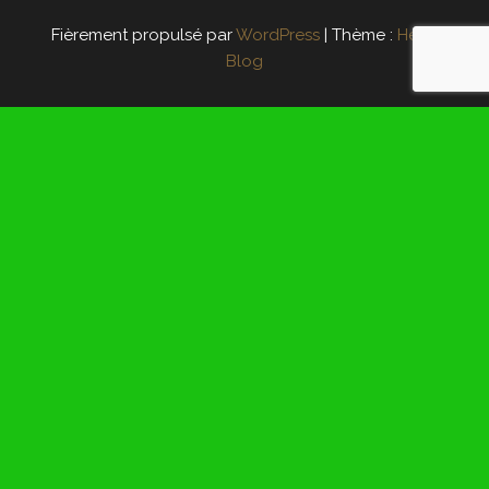
Fièrement propulsé par
WordPress
|
Thème :
Head
Blog