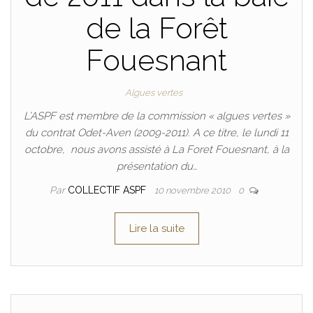
de la Forêt
Fouesnant
Algues vertes
L’ASPF est membre de la commission « algues vertes »
du contrat Odet-Aven (2009-2011). A ce titre, le lundi 11
octobre, nous avons assisté à La Foret Fouesnant, à la
présentation du…
Par
COLLECTIF ASPF
10 novembre 2010
0
Lire la suite