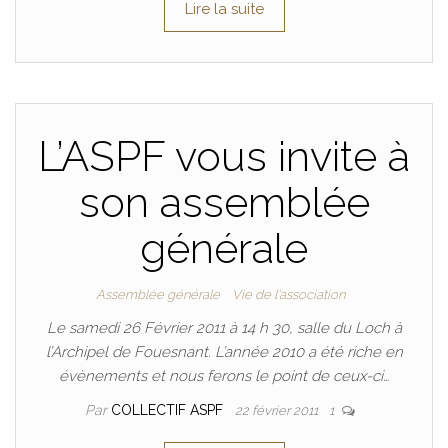
Lire la suite
L’ASPF vous invite à
son assemblée
générale
Assemblée générale
Vie de l'association
Le samedi 26 Février 2011 à 14 h 30, salle du Loch à
l’Archipel de Fouesnant. L’année 2010 a été riche en
évènements et nous ferons le point de ceux-ci…
Par
COLLECTIF ASPF
22 février 2011
1