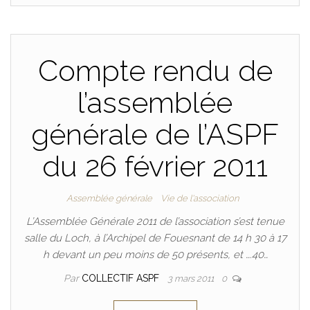
Compte rendu de
l’assemblée
générale de l’ASPF
du 26 février 2011
Assemblée générale
Vie de l'association
L’Assemblée Générale 2011 de l’association s’est tenue
salle du Loch, à l’Archipel de Fouesnant de 14 h 30 à 17
h devant un peu moins de 50 présents, et ….40…
Par
COLLECTIF ASPF
3 mars 2011
0