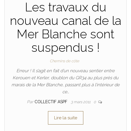
Les travaux du
nouveau canal de la
Mer Blanche sont
suspendus !
Chemins de côte
Erreur ! Il s’agit en fait d’un nouveau sentier entre
Kerouen et Kerler, doublon du GR34 au plus près du
marais de la Mer Blanche, passant plus à l’intérieur de
ce…
Par
COLLECTIF ASPF
3 mars 2011
0
Lire la suite