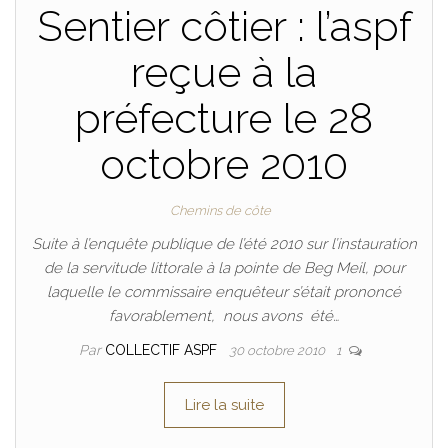
Sentier côtier : l’aspf
reçue à la
préfecture le 28
octobre 2010
Chemins de côte
Suite à l’enquête publique de l’été 2010 sur l’instauration
de la servitude littorale à la pointe de Beg Meil, pour
laquelle le commissaire enquêteur s’était prononcé
favorablement, nous avons été…
Par
COLLECTIF ASPF
30 octobre 2010
1
Lire la suite