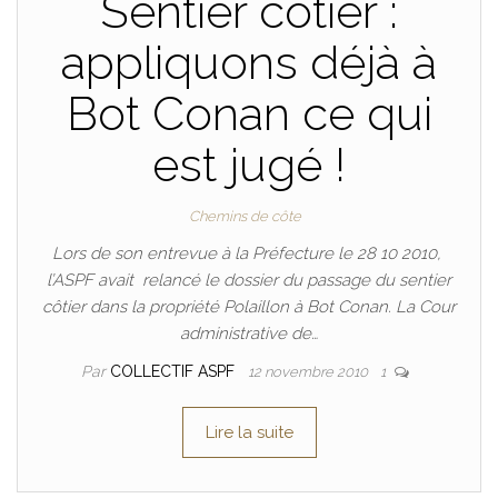
Sentier côtier :
appliquons déjà à
Bot Conan ce qui
est jugé !
Chemins de côte
Lors de son entrevue à la Préfecture le 28 10 2010,
l’ASPF avait relancé le dossier du passage du sentier
côtier dans la propriété Polaillon à Bot Conan. La Cour
administrative de…
Par
COLLECTIF ASPF
12 novembre 2010
1
Lire la suite