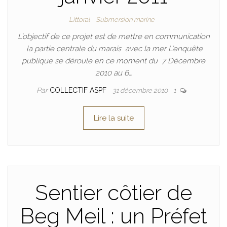
Littoral
Submersion marine
L’objectif de ce projet est de mettre en communication
la partie centrale du marais avec la mer L’enquête
publique se déroule en ce moment du 7 Décembre
2010 au 6…
Par
COLLECTIF ASPF
31 décembre 2010
1
Lire la suite
Sentier côtier de
Beg Meil : un Préfet