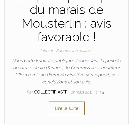
du marais de
Mousterlin : avis
favorable !
Littoral
Submersion marine
Dans cette Enquête publique, tenue dans la période
des fêtes de fin d’année, le Commissaire enquêteur
(CE) a remis au Préfet du Finistère son rapport, ses
conclusions et son avis…
Par
COLLECTIF ASPF
12 mars 2011
0
Lire la suite