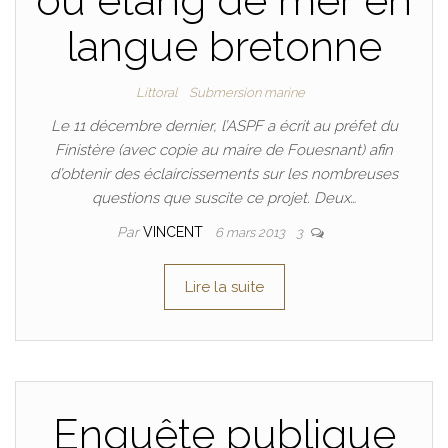
ou étang de mer en
langue bretonne
Littoral
Submersion marine
Le 11 décembre dernier, l’ASPF a écrit au préfet du
Finistère (avec copie au maire de Fouesnant) afin
d’obtenir des éclaircissements sur les nombreuses
questions que suscite ce projet. Deux…
Par
VINCENT
6 mars 2013
3
Lire la suite
Enquête publique