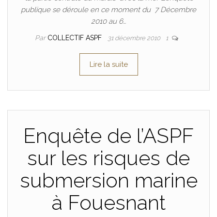
publique se déroule en ce moment du 7 Décembre
2010 au 6…
Par
COLLECTIF ASPF
31 décembre 2010
1
Lire la suite
Enquête de l’ASPF
sur les risques de
submersion marine
à Fouesnant