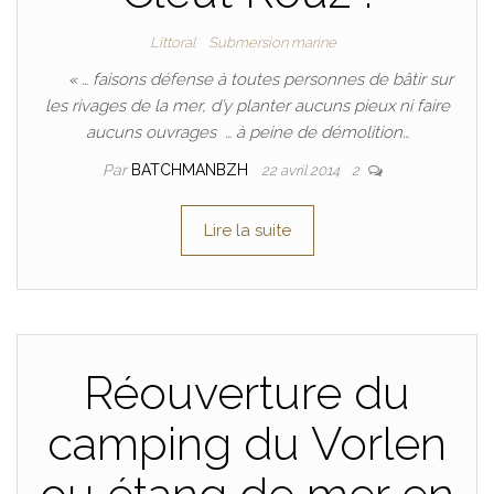
Littoral
Submersion marine
« … faisons défense à toutes personnes de bâtir sur
les rivages de la mer, d’y planter aucuns pieux ni faire
aucuns ouvrages … à peine de démolition…
Par
BATCHMANBZH
22 avril 2014
2
Lire la suite
Réouverture du
camping du Vorlen