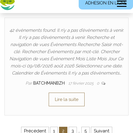
ADHESION EN LIGNE
42 évènements found. Il n’y a pas d’évènements à venir.
Il n’y a pas d’évènements à venir. Recherche et
navigation de vues Évènements Recherche Saisir mot-
clé. Rechercher Évènements par mot-clé. Chercher
Navigation de vues Évènement Mois Liste Mois Jour Ce
mois-ci 09/08/2026 août 2026 Sélectionnez une date.
Calendrier de Évènements Il n’y a pas d’évènements…
Par
BATCHMANBZH
17 février 2025
0
Lire la suite
Pagination des publications
Précédent
1
2
3
…
5
Suivant