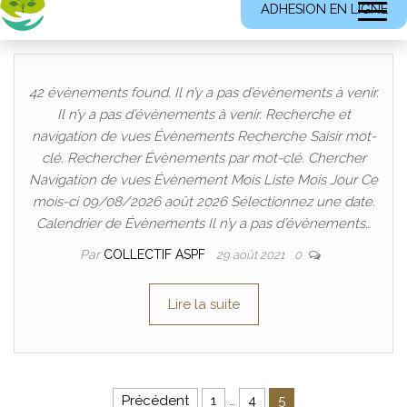
ADHESION EN LIGNE
42 évènements found. Il n’y a pas d’évènements à venir.
Il n’y a pas d’évènements à venir. Recherche et
navigation de vues Évènements Recherche Saisir mot-
clé. Rechercher Évènements par mot-clé. Chercher
Navigation de vues Évènement Mois Liste Mois Jour Ce
mois-ci 09/08/2026 août 2026 Sélectionnez une date.
Calendrier de Évènements Il n’y a pas d’évènements…
Par
COLLECTIF ASPF
29 août 2021
0
Lire la suite
Pagination des publications
Précédent
1
…
4
5