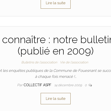
Lire la suite
onnaître : notre bullet
(publié en 2009)
Bulletins de l'association
Vie de l'association
ts et les enquêtes publiques de la Commune de Fouesnant se suc
à chaque fois menacé !…
Par
COLLECTIF ASPF
14 décembre 2009
0
Lire la suite