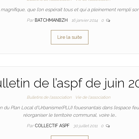
agnifique, que l’on espérait tous et qui a pleinement rempli son 
Par
BATCHMANBZH
16 janvier 2014
0
Lire la suite
lletin de l’aspf de juin 2
Bulletins de l'association
Vie de l'association
on du Plan Local d’Urbanisme(PLU) fouesnantais dans l’espace feu
réorganiser le territoire communal, voire le…
Par
COLLECTIF ASPF
30 juillet 2011
0