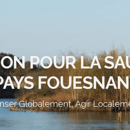
ION POUR LA S
PAYS FOUESNAN
nser Globalement, Agir Localem