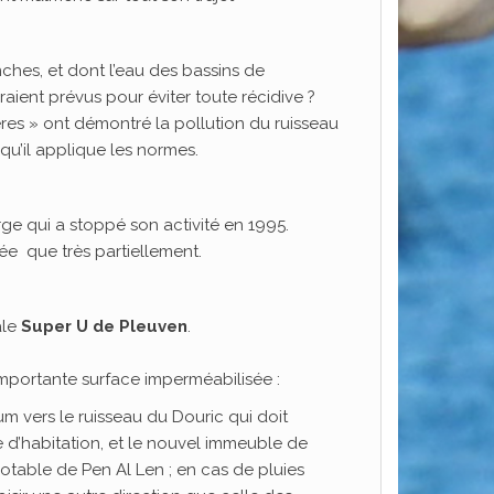
nches, et dont l’eau des bassins de
ient prévus pour éviter toute récidive ?
vières » ont démontré la pollution du ruisseau
 qu’il applique les normes.
e qui a stoppé son activité en 1995.
ée que très partiellement.
ale
Super U de Pleuven
.
importante surface imperméabilisée :
m vers le ruisseau du Douric qui doit
 d’habitation, et le nouvel immeuble de
potable de Pen Al Len ; en cas de pluies