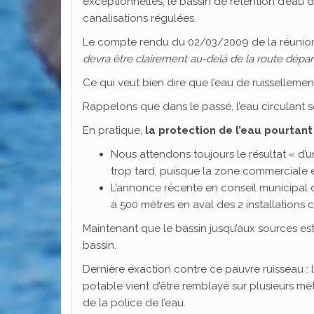
exceptionnelles, le bassin de rétention d’eau du
canalisations régulées.
Le compte rendu du 02/03/2009 de la réunion 
devra être clairement au-delà de la route dépa
Ce qui veut bien dire que l’eau de ruissellemen
Rappelons que dans le passé, l’eau circulant sous
En pratique,
la protection de l’eau pourtan
Nous attendons toujours le résultat « d’
trop tard, puisque la zone commerciale 
L’annonce récente en conseil municipal
à 500 mètres en aval des 2 installations 
Maintenant que le bassin jusqu’aux sources est
bassin.
Dernière exaction contre ce pauvre ruisseau :
potable vient d’être remblayé sur plusieurs mètr
de la police de l’eau.