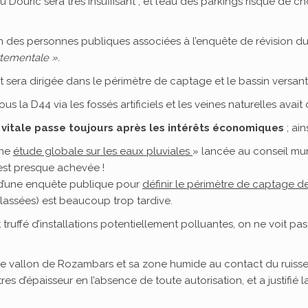
 Douric sera très insuffisant , et l’eau des parkings risque de ch
des personnes publiques associées à l’enquête de révision du
rtementale ».
t sera dirigée dans le périmètre de captage et le bassin versan
 la D44 via les fossés artificiels et les veines naturelles avait 
t vitale passe toujours après les intérêts économiques
; ains
une
étude globale sur les eaux pluviales
» lancée au conseil mun
est presque achevée !
 d’une enquête publique pour
définir le périmètre de captage d
classées) est beaucoup trop tardive.
 truffé d’installations potentiellement polluantes, on ne voit 
 le vallon de Rozambars et sa zone humide au contact du ruisse
es d’épaisseur en l’absence de toute autorisation, et a justifié l