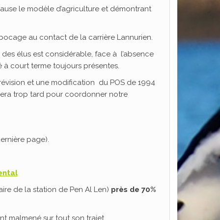
ause le modèle d’agriculture et démontrant
re bocage au contact de la carrière Lannurien.
r des élus est considérable, face à l’absence
té à court terme toujours présentes.
ne révision et une modification du POS de 1994
rivera trop tard pour coordonner notre
dernière page).
ental
iaire de la station de Pen Al Len)
près de 70%
ent malmené sur tout son trajet