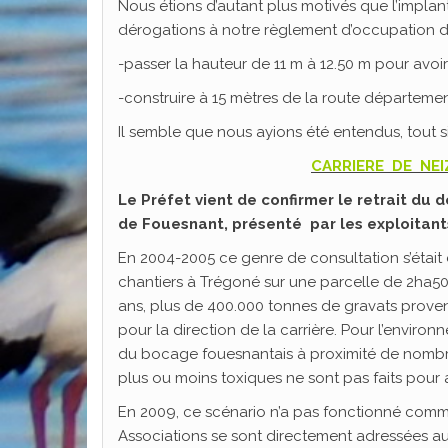
Nous étions d’autant plus motivés que l’impla
dérogations à notre règlement d’occupation de
-passer la hauteur de 11 m à 12.50 m pour avoi
-construire à 15 mètres de la route départeme
Il semble que nous ayions été entendus, tout s
CARRIERE DE NEI
Le Préfet vient de confirmer le retrait d
de Fouesnant, présenté par les exploitant
En 2004-2005 ce genre de consultation s’était 
chantiers à Trégoné sur une parcelle de 2ha50 s
ans, plus de 400.000 tonnes de gravats provena
pour la direction de la carrière. Pour l’environ
du bocage fouesnantais à proximité de nombreu
plus ou moins toxiques ne sont pas faits pour 
En 2009, ce scénario n’a pas fonctionné comme
Associations se sont directement adressées au