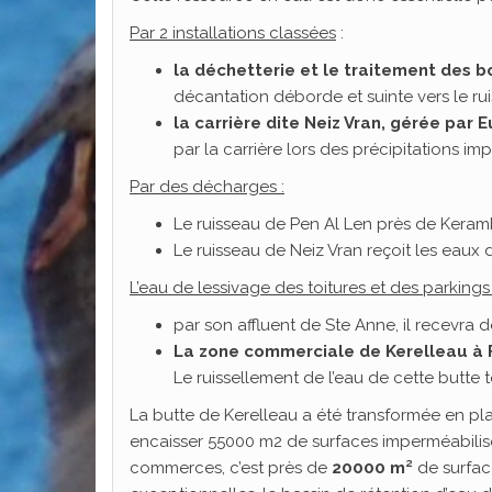
Par 2 installations classées
:
la déchetterie et le traitement des 
décantation déborde et suinte vers le ru
la carrière dite Neiz Vran, gérée par 
par la carrière lors des précipitations im
Par des décharges :
Le ruisseau de Pen Al Len près de Keram
Le ruisseau de Neiz Vran reçoit les eaux
L’eau de lessivage des toitures et des parking
par son affluent de Ste Anne, il recevr
La zone commerciale de Kerelleau à
Le ruissellement de l’eau de cette butte
La butte de Kerelleau a été transformée en pl
encaisser 55000 m2 de surfaces imperméabilisé
commerces, c’est près de
20000 m²
de surface