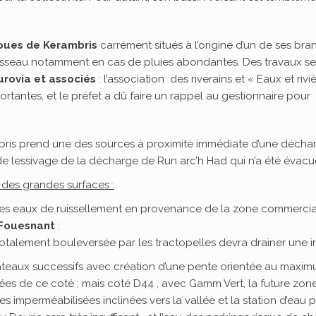
boues de Kerambris
carrément situés à l’origine d’un de ses bra
isseau notamment en cas de pluies abondantes. Des travaux sera
Eurovia et associés
: l’association des riverains et « Eaux et ri
portantes, et le préfet a dû faire un rappel au gestionnaire pour
bris prend une des sources à proximité immédiate d’une décharg
 de lessivage de la décharge de Run arc’h Had qui n’a été évacu
s des grandes surfaces :
a des eaux de ruissellement en provenance de la zone commerci
 Fouesnant
:
 totalement bouleversée par les tractopelles devra drainer une 
ateaux successifs avec création d’une pente orientée au maximu
es de ce coté ; mais coté D44 , avec Gamm Vert, la future zone
s imperméabilisées inclinées vers la vallée et la station d’eau 