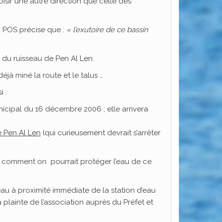
oisir une autre direction que celle des
 POS précise que :
« l’exutoire de ce bassin
t du ruisseau de Pen Al Len.
déjà miné la route et le talus …
i :
icipal du 16 décembre 2006 ; elle arrivera
e Pen Al Len
(qui curieusement devrait s’arrêter
pas comment on pourrait protéger l’eau de ce
au à proximité immédiate de la station d’eau
a plainte de l’association auprès du Préfet et