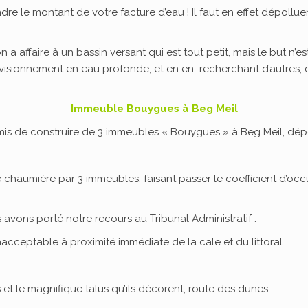
re le montant de votre facture d’eau ! Il faut en effet dépollu
affaire à un bassin versant qui est tout petit, mais le but n’est
ovisionnement en eau profonde, et en en recherchant d’autres,
Immeuble Bouygues à Beg Meil
mis de construire de 3 immeubles « Bouygues » à Beg Meil, dépo
 chaumière par 3 immeubles, faisant passer le coefficient d’oc
 avons porté notre recours au Tribunal Administratif :
nacceptable à proximité immédiate de la cale et du littoral.
s et le magnifique talus qu’ils décorent, route des dunes.