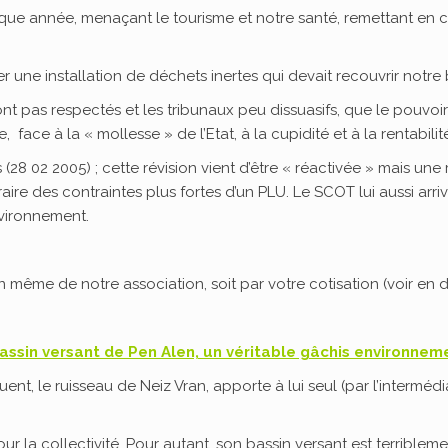
que année, menaçant le tourisme et notre santé, remettant en c
iser une installation de déchets inertes qui devait recouvrir not
ont pas respectés et les tribunaux peu dissuasifs, que le pouvoi
, face à la « mollesse » de l’Etat, à la cupidité et à la rentabili
(28 02 2005) ; cette révision vient d’être « réactivée » mais u
aire des contraintes plus fortes d’un PLU. Le SCOT lui aussi ar
nvironnement.
n même de notre association, soit par votre cotisation (voir en 
assin versant de Pen Alen, un véritable gâchis environnem
ent, le ruisseau de Neiz Vran, apporte à lui seul (par l’interméd
r la collectivité. Pour autant, son bassin versant est terriblem