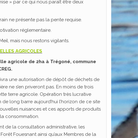
ise » par ce qui nous paraît être deux
rain ne présente pas la pente requise.
otivation réglementaire.
il, mais nous restons vigilants.
CELLES AGRICOLES
celle agricole de 2ha à Trégoné, commune
CREG.
élivra une autorisation de dépôt de déchets de
ère ne s’en priveront pas. En moins de trois
e terre agricole. Opération très lucrative
m de long barre aujourd’hui l’horizon de ce site
ouvelles nuisances et ces apports de produits
à la consommation.
 de la consultation administrative, les
 Forêt Fouesnant ainsi qu’aux Membres de la