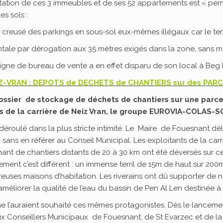
ntation de ces 3 immeubles et de ses 52 appartements est « perm
s sols :
r creusé des parkings en sous-sol eux-mêmes illégaux car le ter
ntale par dérogation aux 35 mètres exigés dans la zone, sans m
igne de bureau de vente a en effet disparu de son local à Beg Me
Z-VRAN :
DEPOTS de DECHETS de CHANTIERS sur des PAR
u dossier de stockage de déchets de chantiers sur une par
s de la carrière de Neiz Vran, le groupe EUROVIA-COLAS-S
déroulé dans la plus stricte intimité. Le Maire de Fouesnant d
ans en référer au Conseil Municipal. Les exploitants de la carri
nt de chantiers distants de 20 à 30 km ont été déversés sur cett
nement c’est différent : un immense terril de 15m de haut sur 200
ses maisons d’habitation. Les riverains ont dû supporter de n
améliorer la qualité de l’eau du bassin de Pen Al Len destinée 
 l’auraient souhaité ces mêmes protagonistes. Dès le lancement
x Conseillers Municipaux de Fouesnant, de St Evarzec et de la