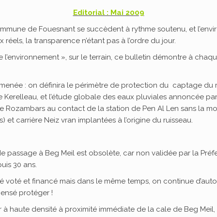
Editorial : Mai 2009
ommune de Fouesnant se succèdent à rythme soutenu, et l’envir
éels, la transparence n’étant pas à l’ordre du jour.
de l’environnement », sur le terrain, ce bulletin démontre à c
lmenée : on définira le périmètre de protection du captage du 
e Kerelleau, et l’étude globale des eaux pluviales annoncée pa
 Rozambars au contact de la station de Pen Al Len sans la moi
) et carrière Neiz vran implantées à l’origine du ruisseau.
de passage à Beg Meil est obsolète, car non validée par la Pré
uis 30 ans.
é voté et financé mais dans le même temps, on continue d’autor
ensé protéger !
à haute densité à proximité immédiate de la cale de Beg Meil,