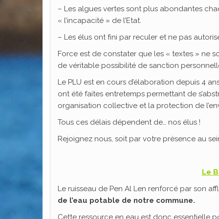
– Les algues vertes sont plus abondantes cha
« l’incapacité » de l’Etat.
– Les élus ont fini par reculer et ne pas autor
Force est de constater que les « textes » ne s
de véritable possibilité de sanction personnelle
Le PLU est en cours d’élaboration depuis 4 ans 
ont été faites entretemps permettant de s’abstr
organisation collective et la protection de l’e
Tous ces délais dépendent de… nos élus !
Rejoignez nous, soit par votre présence au sei
Le B
Le ruisseau de Pen Al Len renforcé par son afflu
de l’eau potable de notre commune.
Cette ressource en eau est donc essentielle pou