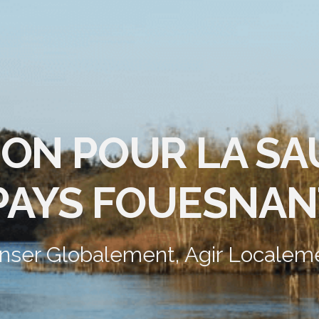
ION POUR LA S
PAYS FOUESNAN
nser Globalement, Agir Localem