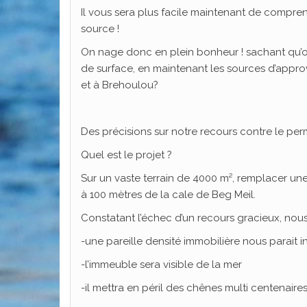
Il vous sera plus facile maintenant de comprend
source !
On nage donc en plein bonheur ! sachant qu’on a 
de surface, en maintenant les sources d’appr
et à Brehoulou?
Des précisions sur notre recours contre le per
Quel est le projet ?
Sur un vaste terrain de 4000 m², remplacer une
à 100 mètres de la cale de Beg Meil.
Constatant l’échec d’un recours gracieux, nous
-une pareille densité immobilière nous parait i
-l’immeuble sera visible de la mer
-il mettra en péril des chênes multi centenaire