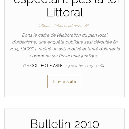
Littoral
Littoral
Tribunal administratif
Dans le cadre de l’élaboration du plan local
d’urbanisme, une enquête publique s’est déroulée fin
2014, L’ASPF a rédigé un avis motivé et tenté d’alerter la
commune sur l’insécurité juridique…
Par
COLLECTIF ASPF
19 octobre 2015
0
Lire la suite
Bulletin 2010