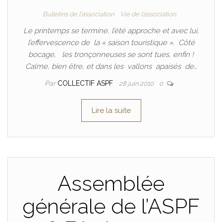
Bulletins de l'association
Vie de l'association
Le printemps se termine, l’été approche et avec lui,
l’effervescence de la « saison touristique ». Côté
bocage, les tronçonneuses se sont tues, enfin !
Calme, bien être, et dans les vallons apaisés de…
Par
COLLECTIF ASPF
28 juin 2010
0
Lire la suite
Assemblée
générale de l’ASPF