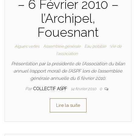
– 6 Février 2010 –
l’Archipel,
Fouesnant
Algues vertes
Assemblée générale
Eau potable
Vie de
l'association
Présentation par la présidente de l’Association du bilan
annuel (rapport moral) de l’ASPF lors de l’assemblée
générale annuelle du 6 février 2010.
Par
COLLECTIF ASPF
14 février 2010
0
Lire la suite