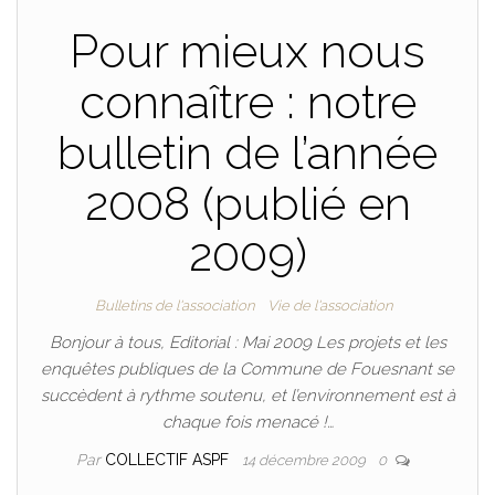
Pour mieux nous
connaître : notre
bulletin de l’année
2008 (publié en
2009)
Bulletins de l'association
Vie de l'association
Bonjour à tous, Editorial : Mai 2009 Les projets et les
enquêtes publiques de la Commune de Fouesnant se
succèdent à rythme soutenu, et l’environnement est à
chaque fois menacé !…
Par
COLLECTIF ASPF
14 décembre 2009
0