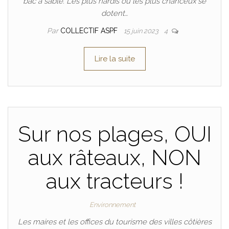
bac à sable. Les plus hardis ou les plus chanceux se
dotent…
Par
COLLECTIF ASPF
15 juin 2023
4
Lire la suite
Sur nos plages, OUI
aux râteaux, NON
aux tracteurs !
Environnement
Les maires et les offices du tourisme des villes côtières