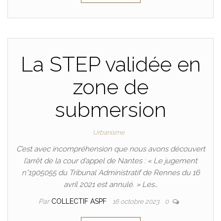
La STEP validée en
zone de
submersion
Urbanisme
C’est avec incompréhension que nous avons découvert
l’arrêt de la cour d’appel de Nantes : « Le jugement
n°1905055 du Tribunal Administratif de Rennes du 16
avril 2021 est annulé. » Les…
Par
COLLECTIF ASPF
16 octobre 2023
0