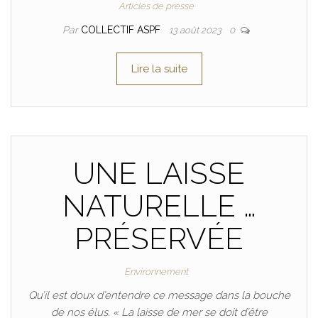
Articles de presse
Par
COLLECTIF ASPF
13 août 2023
0
Lire la suite
UNE LAISSE
NATURELLE …
PRÉSERVÉE
Environnement
Qu’il est doux d’entendre ce message dans la bouche
de nos élus. « La laisse de mer se doit d’être