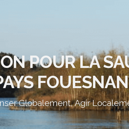
ION POUR LA S
PAYS FOUESNAN
nser Globalement, Agir Localem