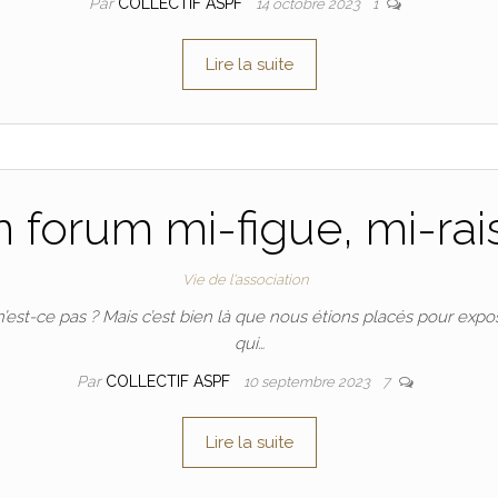
Par
COLLECTIF ASPF
14 octobre 2023
1
Lire la suite
 forum mi-figue, mi-rai
Vie de l'association
’est-ce pas ? Mais c’est bien là que nous étions placés pour expos
qui…
Par
COLLECTIF ASPF
10 septembre 2023
7
Lire la suite