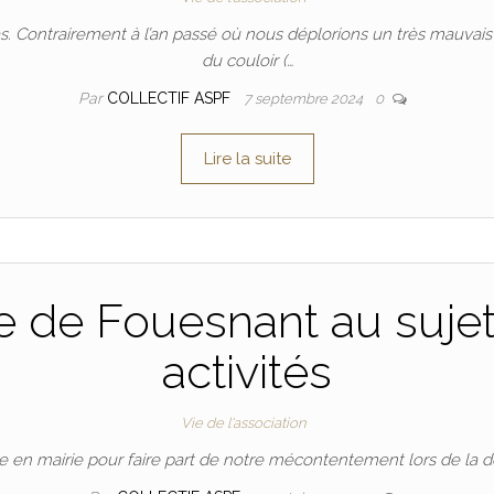
s. Contrairement à l’an passé où nous déplorions un très mauvais
du couloir (…
Par
COLLECTIF ASPF
7 septembre 2024
0
Lire la suite
re de Fouesnant au suje
activités
Vie de l'association
e en mairie pour faire part de notre mécontentement lors de la de