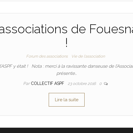
ssociations de Fouesnant
!
Forum des associations
Vie de l'association
SPF y était ! Nota : merci à la ravissante danseuse de l’Associat
présente…
Par
COLLECTIF ASPF
23 octobre 2016
0
Lire la suite