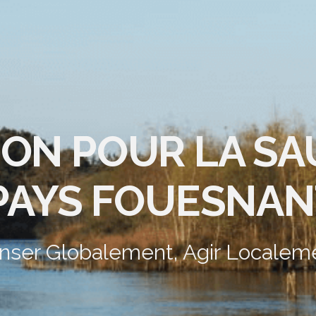
ION POUR LA S
PAYS FOUESNAN
nser Globalement, Agir Localem