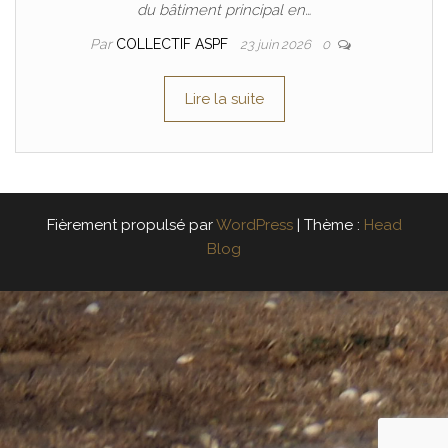
du bâtiment principal en…
Par
COLLECTIF ASPF
23 juin 2026
0
Lire la suite
Fièrement propulsé par
WordPress
|
Thème :
Head
Blog