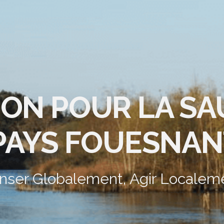
ION POUR LA S
PAYS FOUESNAN
nser Globalement, Agir Localem