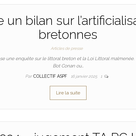
un bilan sur l’artificial
bretonnes
Articles de presse
se une enquête sur le littoral breton et la Loi Littoral malmenée.
Bot Conan ou…
Par
COLLECTIF ASPF
16 janvier 2025
1
Lire la suite