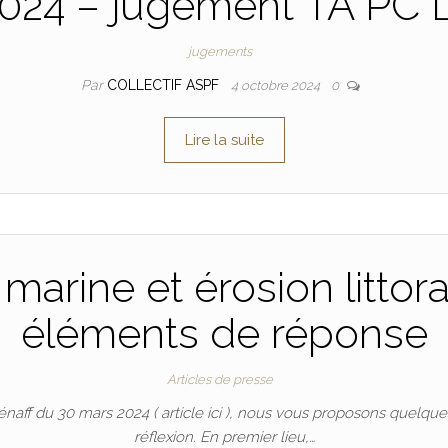
2024 – jugement TA PC
jugements
Par
COLLECTIF ASPF
4 octobre 2024
0
Lire la suite
arine et érosion littor
éléments de réponse
Articles de presse
aff du 30 mars 2024 ( article ici ), nous vous proposons quelque
réflexion. En premier lieu,…