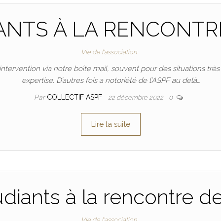
ANTS À LA RENCONTRE
Vie de l'association
vention via notre boîte mail, souvent pour des situations très
expertise. D’autres fois a notoriété de l’ASPF au delà…
Par
COLLECTIF ASPF
22 décembre 2022
0
Lire la suite
diants à la rencontre d
Vie de l'association