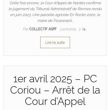
Cette fois encore, la Cour d’Appel de Nantes confirme
le jugement du Tribunal Administratif de Rennes rendu
en juin 2023. Une parcelle agricole En février 2020, le
maire de Fouesnant…
Par
COLLECTIF ASPF
3 avril 2025
3
Lire la suite
1er avril 2025 – PC
Coriou – Arrêt de la
Cour d’Appel