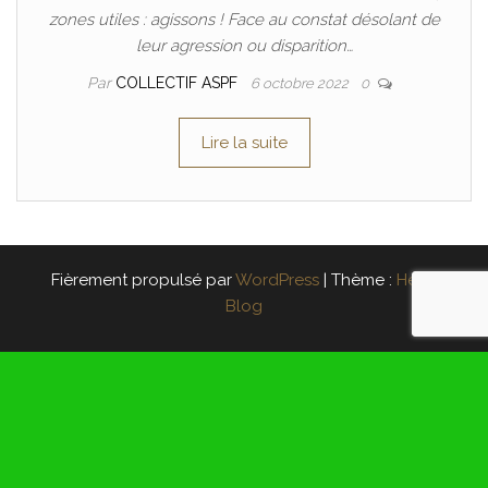
zones utiles : agissons ! Face au constat désolant de
leur agression ou disparition…
Par
COLLECTIF ASPF
6 octobre 2022
0
Lire la suite
Fièrement propulsé par
WordPress
|
Thème :
Head
Blog