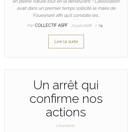
en pleine nature tout en la dénaturant ? L’association
avait dans un premier temps sollicité le maire de
Fouesnant afin qu’il constate les…
Par
COLLECTIF ASPF
21 juin 2026
1
Lire la suite
Un arrêt qui
confirme nos
actions
Urbanisme