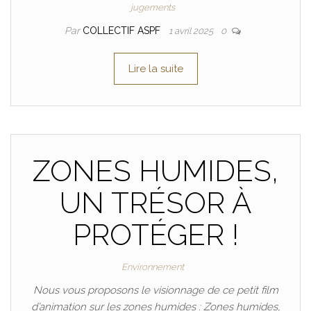
jugements
Par
COLLECTIF ASPF
1 avril 2025
0
Lire la suite
ZONES HUMIDES,
UN TRÉSOR À
PROTÉGER !
Environnement
Nous vous proposons le visionnage de ce petit film
d’animation sur les zones humides : Zones humides,