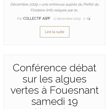
Décembre 2009 » une entrevue auprès du Préfet du
Finistère (info relayée par le…
Par
COLLECTIF ASPF
17 décembre 2009
0
Lire la suite
Conférence débat
sur les algues
vertes à Fouesnant
samedi 19