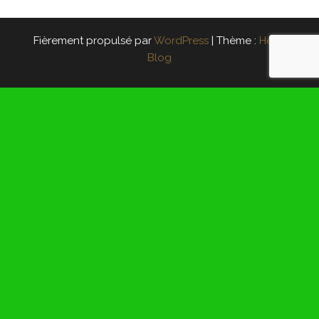
Fièrement propulsé par
WordPress
|
Thème :
Head
Blog