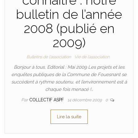
connaître : notre
bulletin de l’année
2008 (publié en
2009)
Bulletins de l'association
Vie de l'association
Bonjour à tous, Editorial : Mai 2009 Les projets et les
enquêtes publiques de la Commune de Fouesnant se
succèdent à rythme soutenu, et l’environnement est à
chaque fois menacé !…
Par
COLLECTIF ASPF
14 décembre 2009
0
Lire la suite