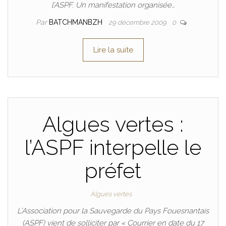
l’ASPF. Un manifestation organisée…
Par
BATCHMANBZH
29 décembre 2009
0
Lire la suite
Algues vertes :
l’ASPF interpelle le
préfet
Algues vertes
L’Association pour la Sauvegarde du Pays Fouesnantais
(ASPF) vient de solliciter par « Courrier en date du 17