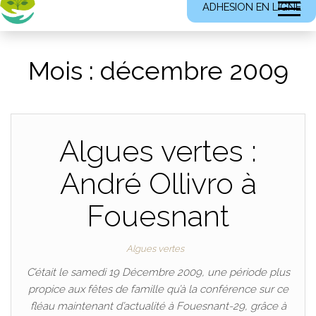
ADHESION EN LIGNE
Mois :
décembre 2009
Algues vertes :
André Ollivro à
Fouesnant
Algues vertes
C’était le samedi 19 Décembre 2009, une période plus
propice aux fêtes de famille qu’à la conférence sur ce
fléau maintenant d’actualité à Fouesnant-29, grâce à