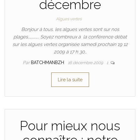
décembre
Algues vertes
Bonjour à tous, les algues vertes sont sur nos
plages…………….. Soyez nombreux à la conférence débat
sur les algues vertes organisée samedi prochain 19 12
2009 à 17 h 30…
Par
BATCHMANBZH
16 décembre 2009
1
Lire la suite
Pour mieux nous