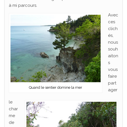
à mi parcours.
Avec
ces
clich
és,
nous
souh
aiton
s
vous
faire
part
Quand le sentier domine la mer
ager
le
char
me
de