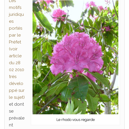
Les
motifs
juridiqu
es
portés
par le
Préfet
(voir
article
du 28
02 2010
très
dévelo
ppé sur
le sujet)
et dont
se
prévale
Le rhodo vous regarde
nt