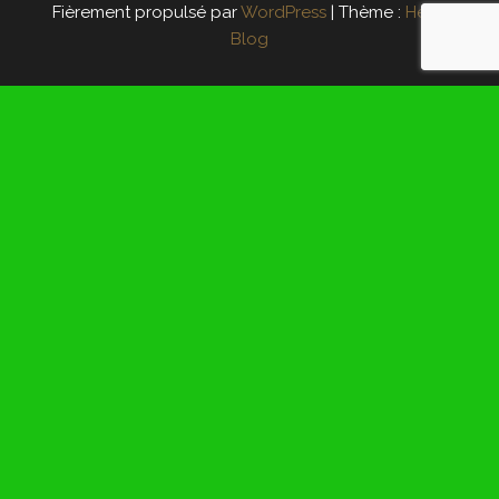
Fièrement propulsé par
WordPress
|
Thème :
Head
Blog