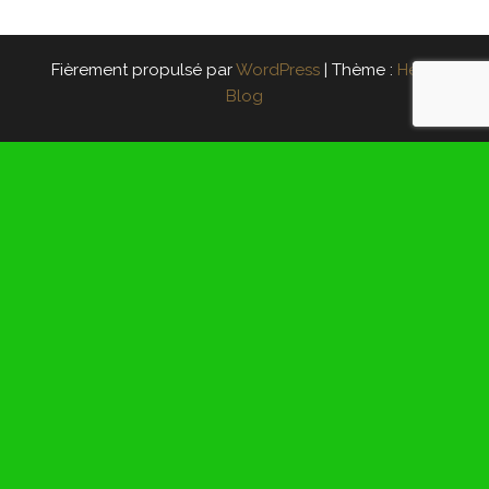
Fièrement propulsé par
WordPress
|
Thème :
Head
Blog