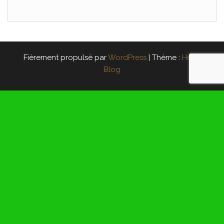
Fièrement propulsé par
WordPress
|
Thème :
Head
Blog