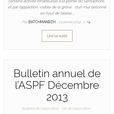
certaine activité inhabituelle à la pointe du Sémaphore,
et par l’apparition, visible de la grève, d’un mur bétonné
en haut de falaise,…
Par
BATCHMANBZH
23 janvier 2014
2
Lire la suite
Bulletin annuel de
l’ASPF Décembre
2013
Bulletins de l'association
Vie de l'association