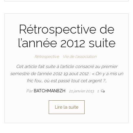
Rétrospective de
l’année 2012 suite
Rétrospective
Vie de l'association
Cet article fait suite à l’article consacré au premier
semestre de l’année 2012 19 aout 2012 : « On y a mis un
fric fou… où est passé tout cet argent ?…
Par
BATCHMANBZH
21 janvier 2013
1
Lire la suite