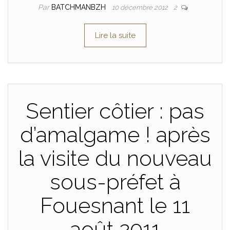
Par
BATCHMANBZH
10 décembre 2012
2
Lire la suite
Sentier côtier : pas
d’amalgame ! après
la visite du nouveau
sous-préfet à
Fouesnant le 11
août 2011