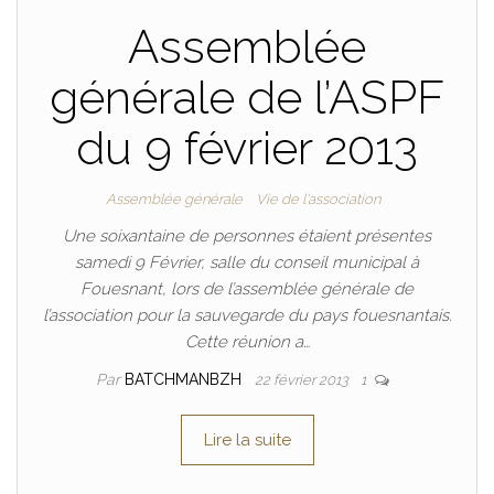
Assemblée
générale de l’ASPF
du 9 février 2013
Assemblée générale
Vie de l'association
Une soixantaine de personnes étaient présentes
samedi 9 Février, salle du conseil municipal à
Fouesnant, lors de l’assemblée générale de
l’association pour la sauvegarde du pays fouesnantais.
Cette réunion a…
Par
BATCHMANBZH
22 février 2013
1
Lire la suite