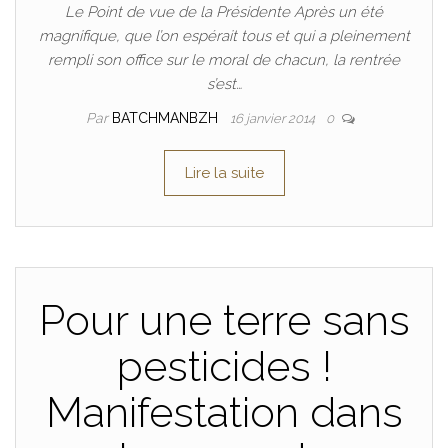
Le Point de vue de la Présidente Après un été
magnifique, que l’on espérait tous et qui a pleinement
rempli son office sur le moral de chacun, la rentrée
s’est…
Par
BATCHMANBZH
16 janvier 2014
0
Lire la suite
Pour une terre sans
pesticides !
Manifestation dans