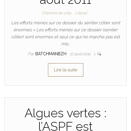
Chemins de côte
Littoral
Les efforts menés sur ce dossier du sentier côtier sont
énormes « Les efforts menés sur ce dossier (sentier
côtier) sont énormes et seul ce qui ne marche pas est
mis…
Par
BATCHMANBZH
17 août 2011
1
Lire la suite
Algues vertes :
l’ASPF est