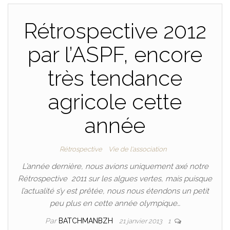
Rétrospective 2012
par l’ASPF, encore
très tendance
agricole cette
année
Rétrospective
Vie de l'association
L’année dernière, nous avions uniquement axé notre
Rétrospective 2011 sur les algues vertes, mais puisque
l’actualité s’y est prêtée, nous nous étendons un petit
peu plus en cette année olympique…
Par
BATCHMANBZH
21 janvier 2013
1