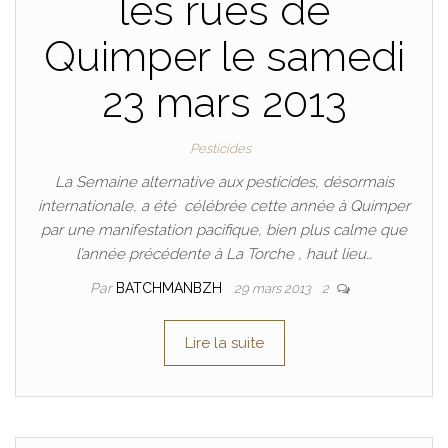
les rues de
Quimper le samedi
23 mars 2013
Pesticides
La Semaine alternative aux pesticides, désormais
internationale, a été célébrée cette année à Quimper
par une manifestation pacifique, bien plus calme que
l’année précédente à La Torche , haut lieu…
Par
BATCHMANBZH
29 mars 2013
2
Lire la suite