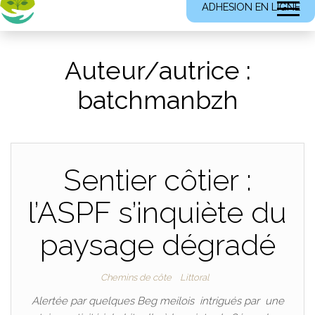
ADHESION EN LIGNE
Auteur/autrice :
batchmanbzh
Sentier côtier :
l’ASPF s’inquiète du
paysage dégradé
Chemins de côte
Littoral
Alertée par quelques Beg meilois intrigués par une